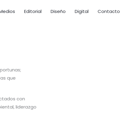
Medios
Editorial
Diseño
Digital
Contacto
oportunas;
das que
actados con
iental, liderazgo