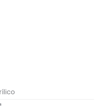
ílico
s